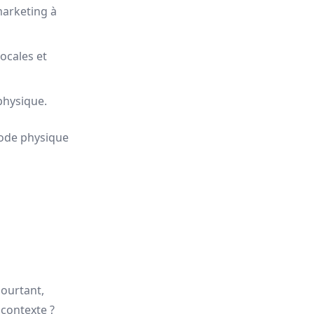
marketing à
ocales et
physique.
mode physique
Pourtant,
 contexte ?