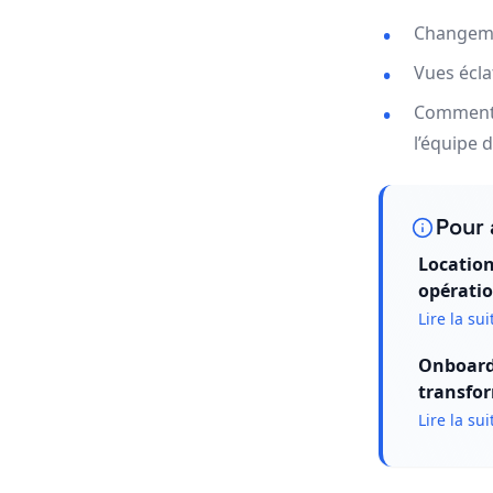
Changemen
Vues écla
Commentai
l’équipe d
Pour 
Location
opératio
Lire la sui
Onboardi
transfor
Lire la sui