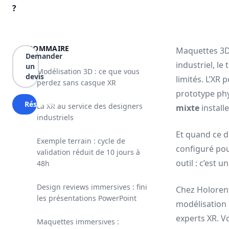
?
SOMMAIRE
Maquettes 3D,
Demander
industriel, le
un
Modélisation 3D : ce que vous
devis
limités. L’XR 
perdez sans casque XR
prototype phy
Réserver
La XR au service des designers
mixte
install
industriels
Et quand ce di
Exemple terrain : cycle de
configuré pour
validation réduit de 10 jours à
outil : c’est 
48h
Design reviews immersives : fini
Chez Holorent
les présentations PowerPoint
modélisation 
experts XR. V
Maquettes immersives :