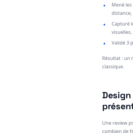
Mené les 
distance,
Capturé l
visuelles,
Validé 3 
Résultat : un
classique.
Design 
présen
Une review pr
combien de foi