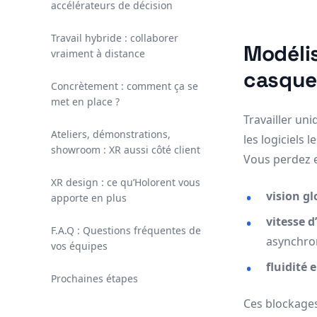
accélérateurs de décision
Travail hybride : collaborer
Modélis
vraiment à distance
casque
Concrètement : comment ça se
met en place ?
Travailler un
Ateliers, démonstrations,
les logiciels
showroom : XR aussi côté client
Vous perdez e
XR design : ce qu’Holorent vous
vision gl
apporte en plus
vitesse d
F.A.Q : Questions fréquentes de
asynchro
vos équipes
fluidité 
Prochaines étapes
Ces blockages