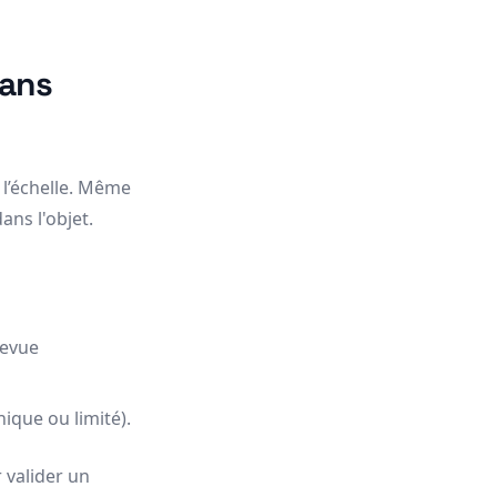
sans
 l’échelle. Même
ans l'objet.
revue
ique ou limité).
 valider un