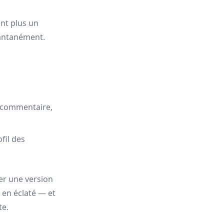
ent plus un
stantanément.
e commentaire,
fil des
er une version
e en éclaté — et
te.