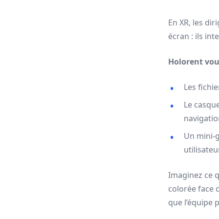
En XR, les dir
écran : ils in
Holorent vous
Les fichi
Le casque
navigation
Un mini-g
utilisateu
Imaginez ce 
colorée face c
que l’équipe p