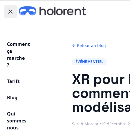
Fermer le menu
Comment
← Retour au blog
ça
marche
ÉVÉNEMENTIEL
?
XR pour 
Tarifs
comment 
Blog
modélisa
Qui
sommes
Sarah Moreau
•
19 décembre 
nous