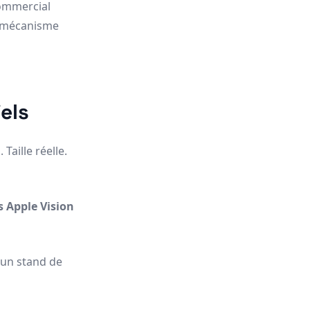
commercial
n mécanisme
els
Taille réelle.
s Apple Vision
u un stand de