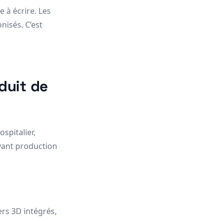
 à écrire. Les
nisés. C’est
éduit de
spitalier,
avant production
ers 3D intégrés,