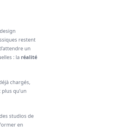
 design
assiques restent
 d’attendre un
lles : la
réalité
 déjà chargés,
t plus qu’un
 des studios de
sformer en