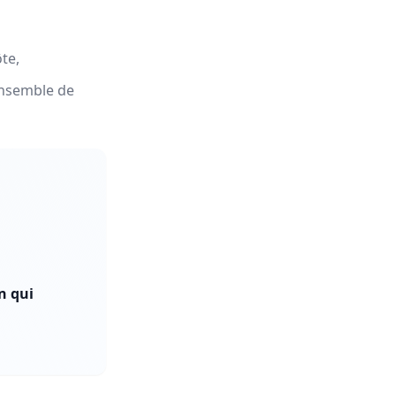
te,
ensemble de
n qui