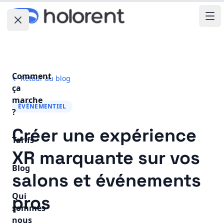
Fermer le menu
Ouv
Comment
← Retour au blog
ça
marche
ÉVÉNEMENTIEL
?
Créer une expérience
Tarifs
XR marquante sur vos
Blog
salons et événements
Qui
pros
sommes
nous