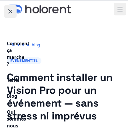
Fermer le menu
Ouv
Comment
← Retour au blog
ça
marche
ÉVÉNEMENTIEL
?
Comment installer un
Tarifs
Vision Pro pour un
Blog
événement — sans
Qui
stress ni imprévus
sommes
nous