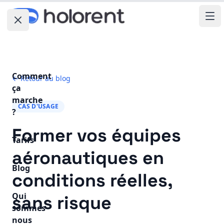
Fermer le menu
Ouv
Comment
← Retour au blog
ça
marche
CAS D'USAGE
?
Former vos équipes
Tarifs
aéronautiques en
Blog
conditions réelles,
Qui
sans risque
sommes
nous