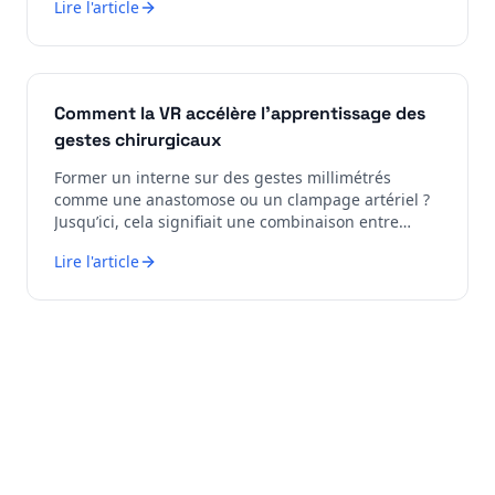
Lire l'article
Comment la VR accélère l'apprentissage des
gestes chirurgicaux
Former un interne sur des gestes millimétrés
comme une anastomose ou un clampage artériel ?
Jusqu’ici, cela signifiait une combinaison entre
vidéos pédagogiques, simulateur mécanique, et
Lire l'article
formation in-situ partielle. La réalité mixte permet
d’aller beaucoup plus loin.